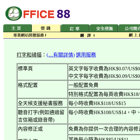
打字和掃描
：
(....
有關詳情
)
選用服務
標準頁
英文字每字收費為
HK$0.07/US$0
中文字每字收費為
HK$0.09/US$0
格式配置
一般配置免費
特別格式配置為每頁收費
HK$18/
全天候支援秘書服務
每小時收費
HK$118/US$15
聽音打字
(
例如通過留
每小時收費
HK$108/US$14
，中
言信箱或錄音帶
)
內容修正或
免費為你提供一次合理的內容修
其後每小時為
HK$85/US$11