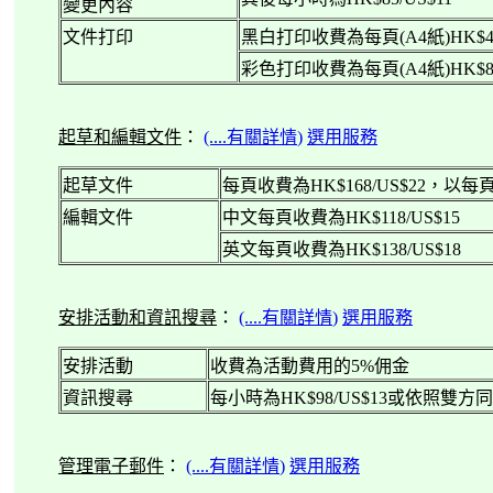
變更內容
文件打印
黑白打印收費為每頁
(A4
紙
)HK$4
彩色打印收費為每頁
(A4
紙
)HK$8
起草和編輯文件
：
(....
有關詳情
)
選用服務
起草文件
每頁收費為
HK$168/US$22
，以每
編輯文件
中文每頁收費為
HK$118/US$15
英文每頁收費為
HK$138/US$18
安排活動和資訊搜尋
：
(....
有關詳情
)
選用服務
安排活動
收費為活動費用的
5%
佣金
資訊搜尋
每小時為
HK$98/US$13
或依照雙方同
管理電子郵件
：
(....
有關詳情
)
選用服務