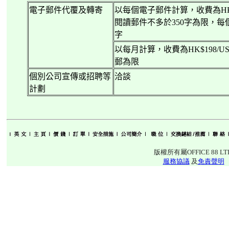
電子郵件代覆及轉寄
以每個電子郵件計算，收費為
H
閱讀郵件不多於
350
字為限，每
字
以每月計算，收費為
HK$198/US
郵為限
個別公司宣傳或招聘等
洽談
計劃
版權所有屬OFFICE 88 LT
服務協議
及
免責聲明