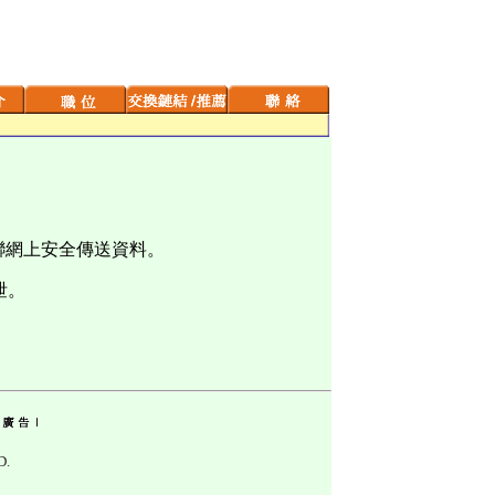
聯網上安全傳送資料。
泄。
D.