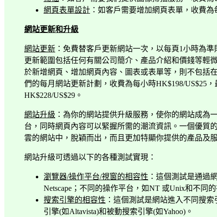
網頁表單設計
：如客戶需要增加網頁表單，收費為
網站更新和升級
網站更新
：免費替客戶更新網站一次，以每頁
1
小時為準
更新範圍包括任何有關公司簡介、產品介紹和價錢等輕
於新增網頁、增加網頁內容、圖表或表單等，則不包括
們的每月網站更新計劃，收費為每小時
HK$198/US$25
，
HK$228/US$29
。
網站升級
：為你的網站提供升級服務，使你的網站成為
台，同時網頁內容可以緊握所需的潮流資訊。一個優質
雲的網站中，脫穎而出，而且更加特顯你提供的產品及
網站升級可透過以下的各種測試實現：
瀏覽器
/
操作平台
/
視窗的相容性
：這個測試是通過
Netscape
；不同的操作平台，如
NT
或
Unix
和不同的
搜索引擎的相容性
：這個測試是網站進入不同搜索
引擎
(
如
Altavista)
和被動搜索引擎
(
如
Yahoo)
。