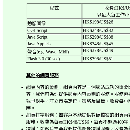
程式
收費
(HK$/U
以每人每工作小
HK$198/US$26
動態圖像
CGI Script
HK$248/US$32
Java Script
HK$298/US$38
Java Applets
HK$348/US$45
HK$378/US$49
聲音
(e.g. Wave, Midi)
Flash 3.0 (30 sec)
HK$398/US$51
其他的網頁服務
網頁內容的策劃
：網頁內容是一個網站成功的重要
容，我們可為你提供網頁內容策劃的服務。服務包
競爭對手，訂立市場定位、策略及目標。收費每小
時。
網頁打字服務
：如客戶不能提供數碼檔案的網頁內
服務，收費為每頁
HK$48/US$6
，每頁不超過
400
字
掃描
：如客戶需要我們提供圖像掃描服務，收費為