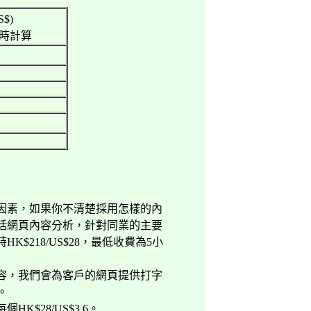
S$)
時計算
因素，如果你不清楚採用怎樣的內
括網頁內容分析，針對同業的主要
時
HK$218/US$28
，最低收費為
5
小
容，我們會為客戶的網頁提供打字
。
每個
HK$28/US$3.6
。