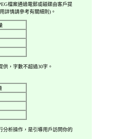
PEG
檔案通過電郵或磁碟由客戶提
用詳情請參考有關細則
)
。
量
提供，字數不超過
30
字。
量
行分析操作，是引導用戶訪問你的