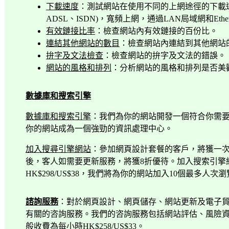
下載速度
：測試網站在使用不同的上網途徑的下載
ADSL
、
ISDN)
，寬頻上網，通過
LAN
局域網和
Ethe
有效鏈接比率
：檢查網站內有效鏈接的百份比。
連結其他網站的數目
：檢查網站內連結到其他網站
拚字及文法檢查
：檢查網站的拚字及文法的錯誤。
網站的風格和排列
：分析網站的風格和排列是否美
數據庫和搜索引擎
數據庫和搜索引擎
：我們為你的網站開發一個符合你需
你的網站成為一個強勁的資訊處理中心。
加入搜尋引擎網站
：參加網頁設計套餐的客戶，將獲一
後，客人如需要更新服務，將獲
8
折優待。加入搜索引擎
HK$298/US$38
，我們將為你的網站加入
10
個最多人次瀏
諮詢服務
：對於網頁設計、網頁儲存、網站更新及電子
有關的咨詢服務。我們的咨詢服務包括網站評估、風險
般收費為每小時
HK$258/US$33
。