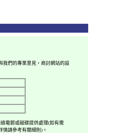
與我們的專業意見，商討網站的設
通過電郵或磁碟提供處理
(
如有需
詳情請參考有關細則
)
。