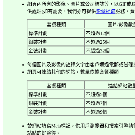
網頁內所有的影像、圖片或公司標誌等，以
GIF
或
J
供處理
(
如有需要，我們亦可提供
影像掃瞄
服務，費
套餐種類
圖片
/
影像數
標準計劃
不超過
12
個
銀裝計劃
不超過
25
個
金裝計劃
不超過
32
個
每個圖片及影像的註釋文字由客戶通過電郵或磁碟
網頁可連結其他的網站，數量依據套餐種類
套餐種類
連結網站數
標準計劃
不超過
5
個
銀裝計劃
不超過
7
個
金裝計劃
不超過
9
個
替網站填寫
Meta
標記，供用戶瀏覽器和搜索引擎執
站點的好途徑。