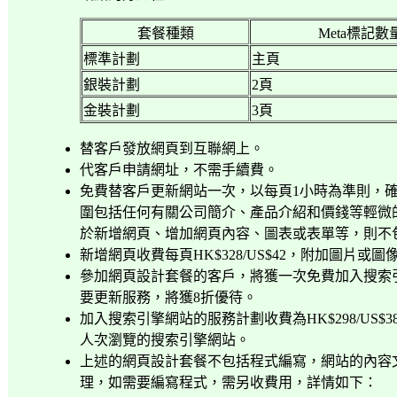
套餐種類
Meta
標記數
標準計劃
主頁
銀裝計劃
2
頁
金裝計劃
3
頁
替客戶發放網頁到互聯網上。
代客戶申請網址，不需手續費。
免費替客戶更新網站一次，以每頁
1
小時為準則，
圍包括任何有關公司簡介、產品介紹和價錢等輕微
於新增網頁、增加網頁內容、圖表或表單等，則不
新增網頁收費每頁
HK$328/US$42
，附加圖片或圖
參加網頁設計套餐的客戶，將獲一次免費加入搜索
要更新服務，將獲
8
折優待。
加入搜索引擎網站的服務計劃收費為
HK$298/US$3
人次瀏覽的搜索引擎網站。
上述的網頁設計套餐不包括程式編寫，網站的內容
理，如需要編寫程式，需另收費用，詳情如下：