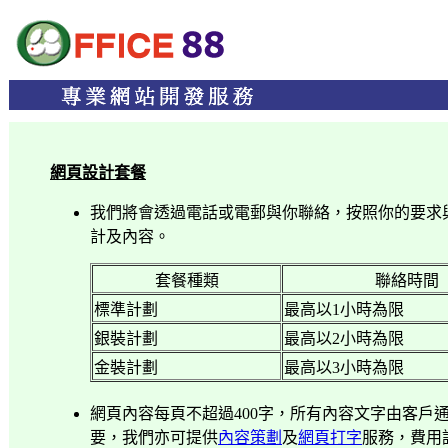
網頁設計套餐
我們將會透過電話或電郵與你聯絡，按照你的要求
計及內容。
套餐種類
聯絡時間
標準計劃
最高以
1
小時為限
銀裝計劃
最高以
2
小時為限
金裝計劃
最高以
3
小時為限
網頁內容每頁不超過
400
字，所有內容文字由客戶
要，我們亦可提供
內容策劃
及
網頁打字
服務，費用